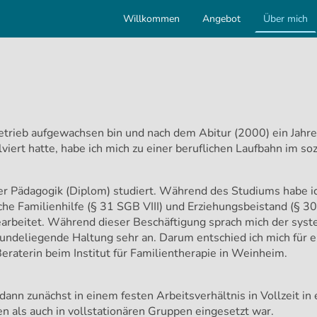
Willkommen
Angebot
Über mich
trieb aufgewachsen bin und nach dem Abitur (2000) ein Jahre
iert hatte, habe ich mich zu einer beruflichen Laufbahn im so
rier Pädagogik (Diplom) studiert. Während des Studiums habe ic
sche Familienhilfe (§ 31 SGB VIII) und Erziehungsbeistand (§ 30
earbeitet. Während dieser Beschäftigung sprach mich der sys
ndeliegende Haltung sehr an. Darum entschied ich mich für e
raterin beim Institut für Familientherapie in Weinheim.
ann zunächst in einem festen Arbeitsverhältnis in Vollzeit in e
ren als auch in vollstationären Gruppen eingesetzt war.